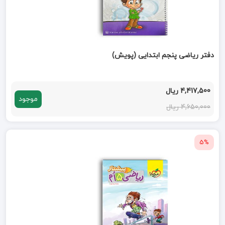
دفتر ریاضی پنجم ابتدایی (پویش)
4,417,500 ریال
موجود
4,650,000 ریال
5%