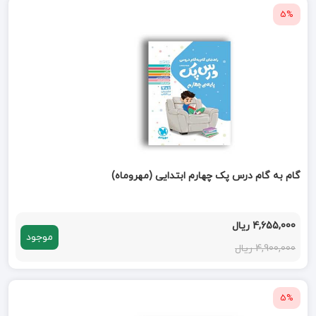
5%
گام به گام درس پک چهارم ابتدایی (مهروماه)
4,655,000 ریال
موجود
4,900,000 ریال
5%