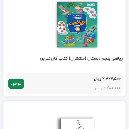
ریاضی پنجم دبستان (منتشران) کتاب کاروتمرین
2,327,500 ریال
موجود
2,450,000 ریال