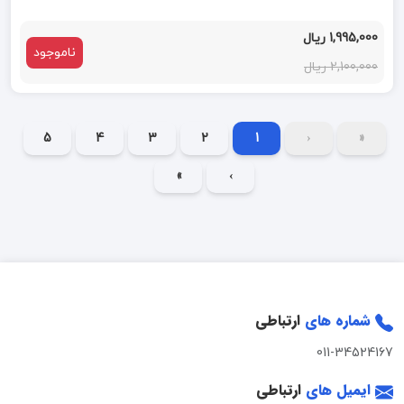
1,995,000 ریال
ناموجود
2,100,000 ریال
5
4
3
2
1
‹
«
»
›
شماره های
ارتباطی
011-34524167
ایمیل های
ارتباطی