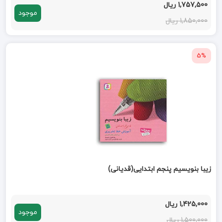
1,757,500 ریال
موجود
1,850,000 ریال
5%
زیبا بنویسیم پنجم ابتدایی(قدیانی)
1,425,000 ریال
موجود
1,500,000 ریال