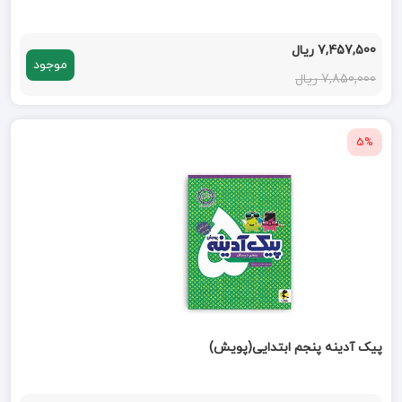
7,457,500 ریال
موجود
7,850,000 ریال
5%
پیک آدینه پنجم ابتدایی(پویش)