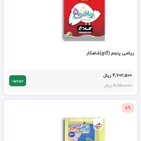
ریاضی پنجم (گاج)شاهکار
4,702,500 ریال
موجود
4,950,000 ریال
5%