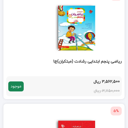
ریاضی پنجم ابتدایی رشادت (مبتکران)ج1
3,562,500 ریال
موجود
3,750,000 ریال
5%