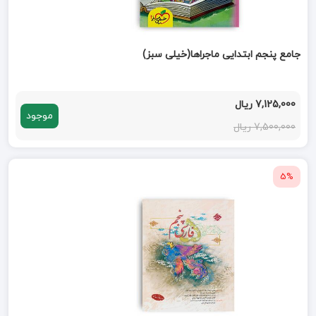
جامع پنجم ابتدایی ماجراها(خیلی سبز)
7,125,000 ریال
موجود
7,500,000 ریال
5%