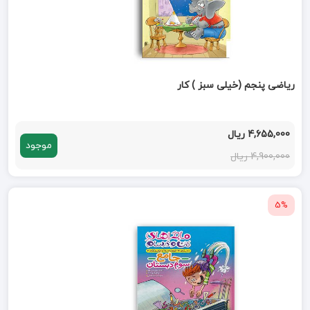
ریاضی پنجم (خیلی سبز ) کار
4,655,000 ریال
موجود
4,900,000 ریال
5%