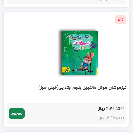
5%
تیزهوشان هوش مالتیپل پنجم ابتدایی(خیلی سبز)
4,702,500 ریال
موجود
4,950,000 ریال