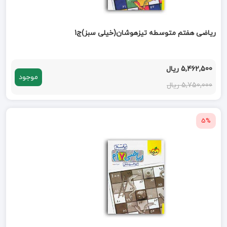
ریاضی هفتم متوسطه تیزهوشان(خیلی سبز)ج1
5,462,500 ریال
موجود
5,750,000 ریال
5%