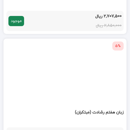
2,707,500 ریال
موجود
2,850,000 ریال
5%
زبان هفتم رشادت (مبتکران)