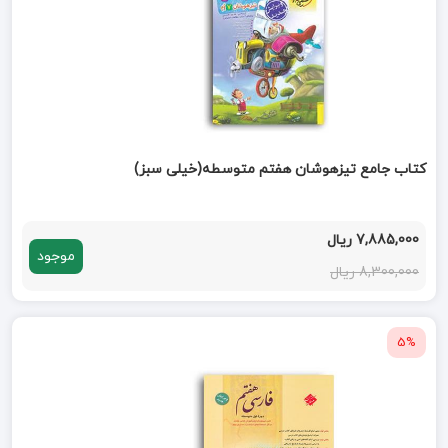
کتاب جامع تیزهوشان هفتم متوسطه(خیلی سبز)
7,885,000 ریال
موجود
8,300,000 ریال
5%