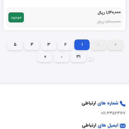
1,140,000 ریال
موجود
1,200,000 ریال
5
4
3
2
1
‹
«
»
›
31
...
شماره های
ارتباطی
011-34524167
ایمیل های
ارتباطی