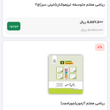
ریاضی هفتم متوسطه تیزهوشان(خیلی سبز)ج2
5,557,500 ریال
موجود
5,850,000 ریال
5%
ریاضی هفتم آزمون(جویامجد)