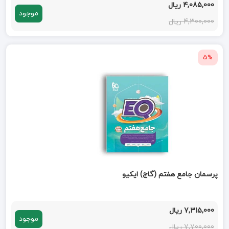
4,085,000 ریال
موجود
4,300,000 ریال
5%
پرسمان جامع هفتم (گاج) ایکیو
7,315,000 ریال
موجود
7,700,000 ریال