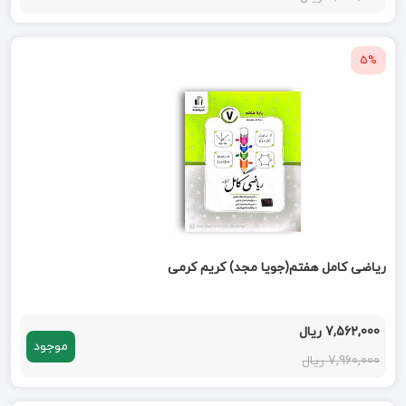
5%
ریاضی کامل هفتم(جویا مجد) کریم کرمی
7,562,000 ریال
موجود
7,960,000 ریال