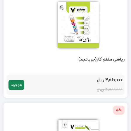
ریاضی هفتم کار(جویامجد)
4,560,000 ریال
موجود
4,800,000 ریال
5%