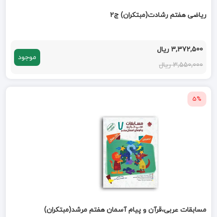
ریاضی هفتم رشادت(مبتکران) ج2
3,372,500 ریال
موجود
3,550,000 ریال
5%
مسابقات عربی،قرآن و پیام آسمان هفتم مرشد(مبتکران)