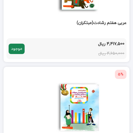
عربی هفتم رشادت(مبتکران)
4,417,500 ریال
موجود
4,650,000 ریال
5%