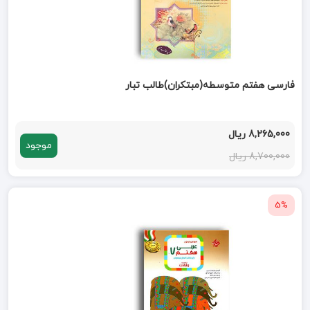
فارسی هفتم متوسطه(مبتکران)طالب تبار
8,265,000 ریال
موجود
8,700,000 ریال
5%