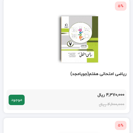
5%
ریاضی امتحانی هفتم(جویامجد)
4,370,000 ریال
موجود
4,600,000 ریال
5%