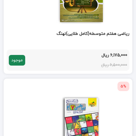
ریاضی هفتم متوسطه(کامل طلایی)نهنگ
6,175,000 ریال
موجود
6,500,000 ریال
5%