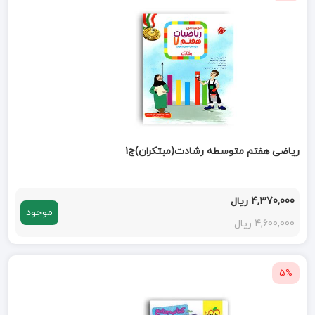
ریاضی هفتم متوسطه رشادت(مبتکران)ج1
4,370,000 ریال
موجود
4,600,000 ریال
5%