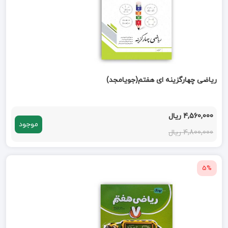
ریاضی چهارگزینه ای هفتم(جویامجد)
4,560,000 ریال
موجود
4,800,000 ریال
5%