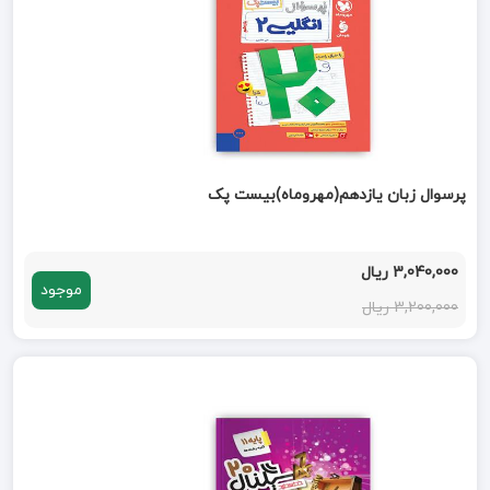
پرسوال زبان یازدهم(مهروماه)بیست پک
3,040,000 ریال
موجود
3,200,000 ریال