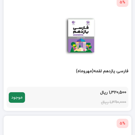
5%
فارسی یازدهم لقمه(مهروماه)
1,320,500 ریال
موجود
1,390,000 ریال
5%