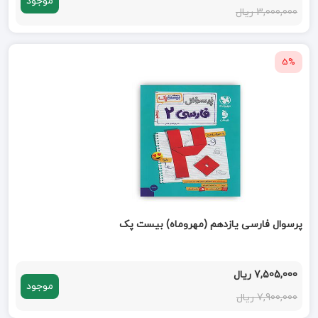
موجود
3,000,000 ریال
5%
پرسوال فارسی یازدهم (مهروماه) بیست پک
7,505,000 ریال
موجود
7,900,000 ریال