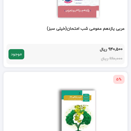
عربی یازدهم عمومی شب امتحان(خیلی سبز)
940,500 ریال
موجود
990,000 ریال
5%