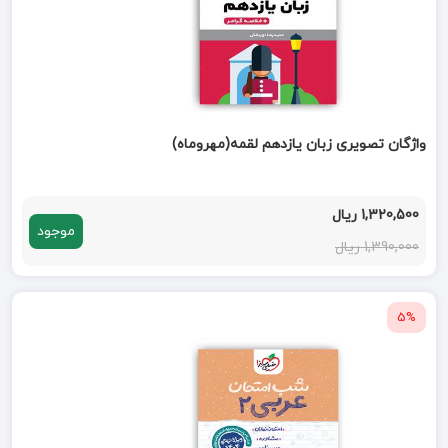
واژگان تصویری زبان یازدهم لقمه(مهروماه)
1,320,500 ریال
موجود
1,390,000 ریال
5%