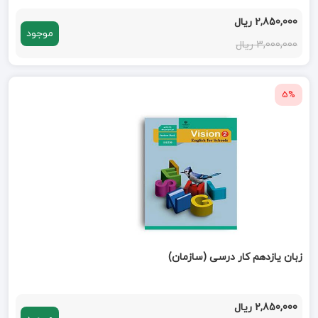
2,850,000 ریال
موجود
3,000,000 ریال
5%
زبان یازدهم کار درسی (سازمان)
2,850,000 ریال