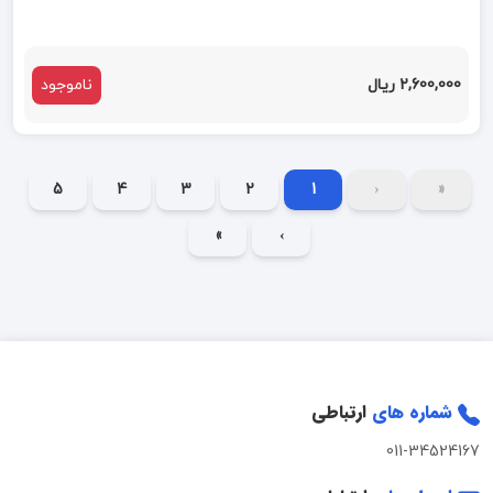
2,600,000 ریال
ناموجود
5
4
3
2
1
‹
«
»
›
شماره های
ارتباطی
011-34524167