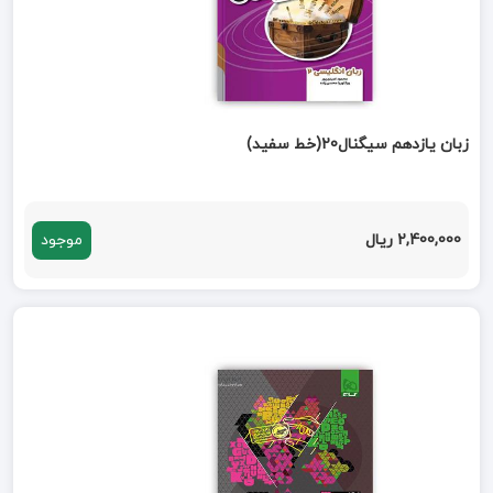
زبان یازدهم سیگنال20(خط سفید)
2,400,000 ریال
موجود