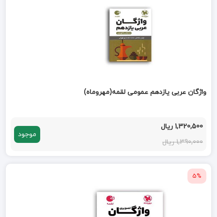
واژگان عربی یازدهم عمومی لقمه(مهروماه)
1,320,500 ریال
موجود
1,390,000 ریال
5%