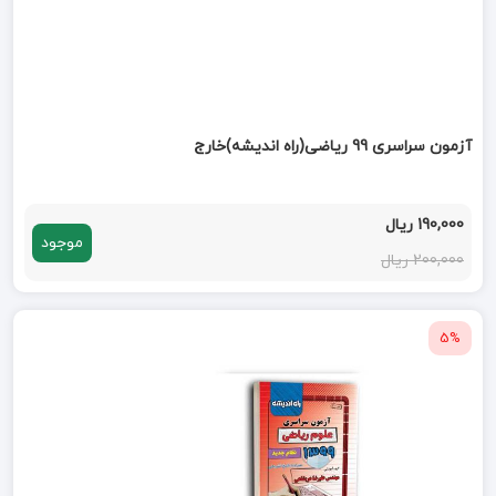
آزمون سراسری 99 ریاضی(راه اندیشه)خارج
190,000 ریال
موجود
200,000 ریال
5%