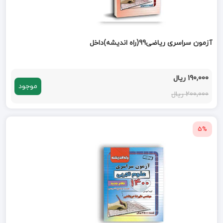
آزمون سراسری ریاضی99(راه اندیشه)داخل
190,000 ریال
موجود
200,000 ریال
5%