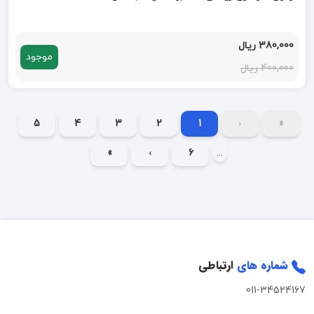
380,000 ریال
موجود
400,000 ریال
5
4
3
2
1
‹
«
»
›
6
...
شماره های
ارتباطی
011-34524167