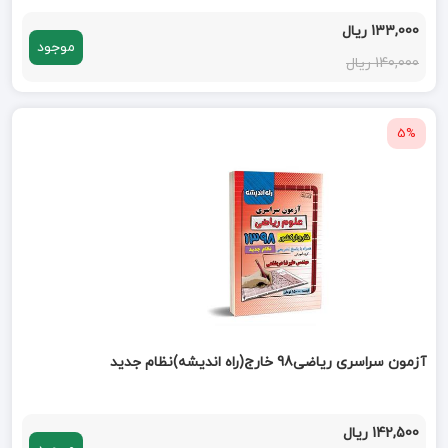
133,000 ریال
موجود
140,000 ریال
5%
آزمون سراسری ریاضی98 خارج(راه اندیشه)نظام جدید
142,500 ریال