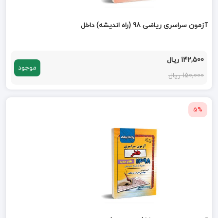
آزمون سراسری ریاضی 98 (راه اندیشه) داخل
142,500 ریال
موجود
150,000 ریال
5%