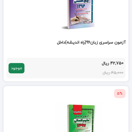
آزمون سراسری زبان96(راه اندیشه)داخل
42,750 ریال
موجود
45,000 ریال
5%