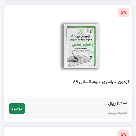
5%
آزمون سراسری علوم انسانی 89
11,400 ریال
موجود
12,000 ریال
5%