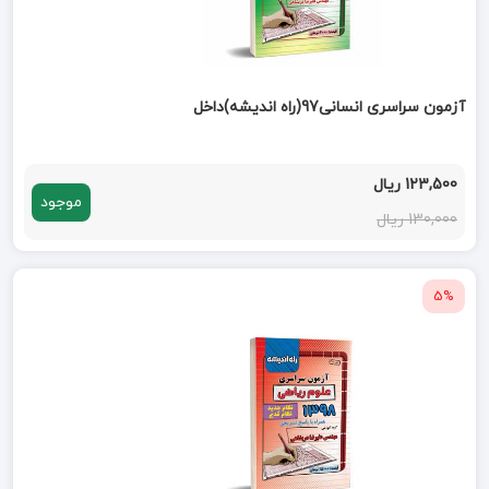
آزمون سراسری انسانی97(راه اندیشه)داخل
123,500 ریال
موجود
130,000 ریال
5%