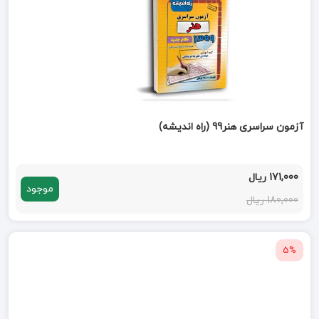
آزمون سراسری هنر99 (راه اندیشه)
171,000 ریال
موجود
180,000 ریال
5%