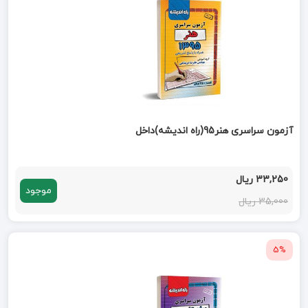
آزمون سراسری هنر95(راه اندیشه)داخل
33,250 ریال
موجود
35,000 ریال
5%