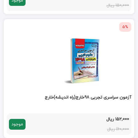
موجود
150,000 ریال
5%
آزمون سراسری تجربی 98خارج(راه اندیشه)خارج
152,000 ریال
موجود
160,000 ریال