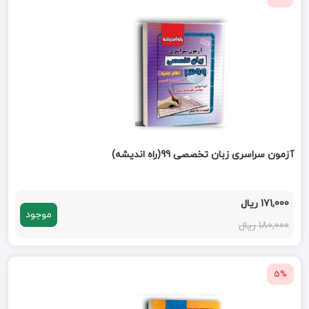
آزمون سراسری زبان تخصصی 99(راه اندیشه)
171,000 ریال
موجود
180,000 ریال
5%