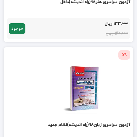
آزمون سراسری هنر98(راه اندیشه)داخل
133,000 ریال
موجود
140,000 ریال
5%
آزمون سراسری زبان98(راه اندیشه)نظام جدید