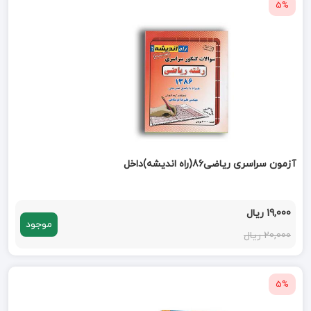
5%
آزمون سراسری ریاضی86(راه اندیشه)داخل
19,000 ریال
موجود
20,000 ریال
5%