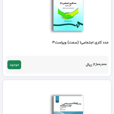
مدد کاری اجتماعی1 (سمت) ویراست3
2,100,000 ریال
موجود