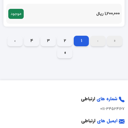
1,200,000 ریال
موجود
›
4
3
2
1
‹
«
»
شماره های
ارتباطی
011-34524167
ایمیل های
ارتباطی