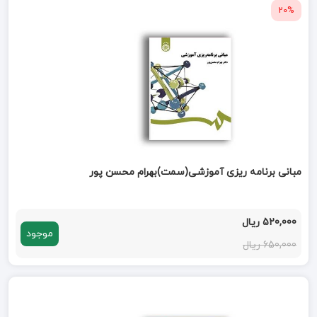
20%
مبانی برنامه ریزی آموزشی(سمت)بهرام محسن پور
520,000 ریال
موجود
650,000 ریال