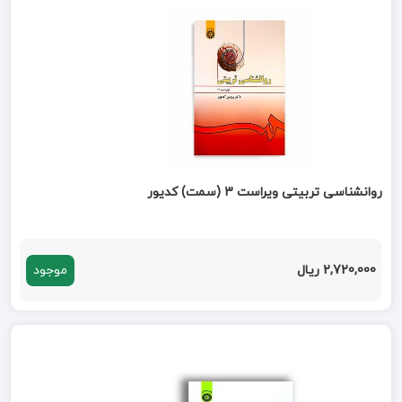
روانشناسی تربیتی ویراست 3 (سمت) کدیور
2,720,000 ریال
موجود