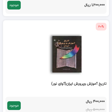
1,200,000 ریال
موجود
20%
تاریخ آموزش وپرورش ایران(آوای نور)
400,000 ریال
موجود
500,000 ریال