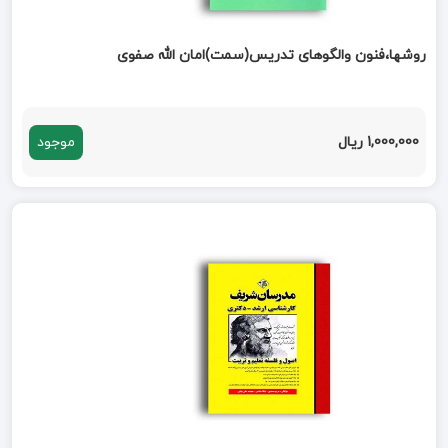
روشها،فنون والگوهای تدریس(سمت)امان الله صفوی
1,000,000 ریال
موجود