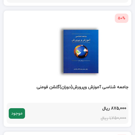
50%
جامعه شناسی آموزش وپرورش(دوران)گلشن فومنی
875,000 ریال
موجود
1,750,000 ریال