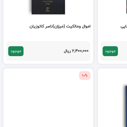
اموال ومالکیت (میزان)ناصر کاتوزیان
موجود
2,400,000 ریال
موجود
10%