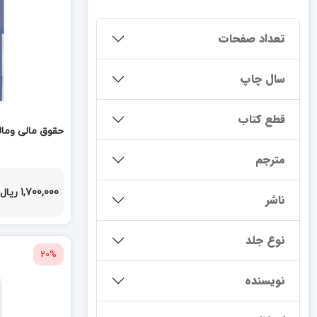
تعداد صفحات
سال چاپ
قطع کتاب
حقوق مالی وما
مترجم
1,700,000 ریال
ناشر
نوع جلد
20%
نویسنده