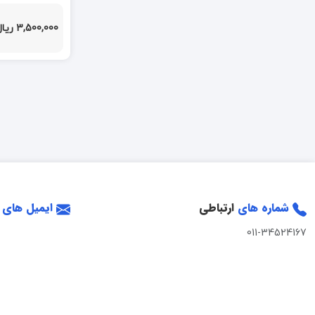
3,500,000 ریال
شماره های
ارتباطی
ایمیل های
011-34524167