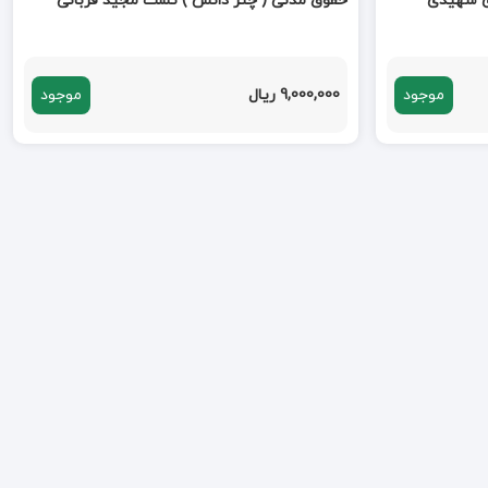
حقوق مدنی ( چتر دانش ) تست مجید قربانی
موجود
9,000,000 ریال
موجود