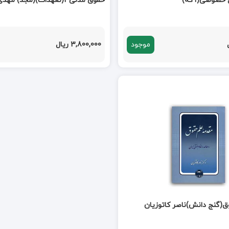
ل خصوصی(آگه)
حقوق مدنی3(تعهدات)(مجد) مهدی شهیدی
موجود
3,800,000 ریال
(گنج دانش)ناصر کاتوزیان