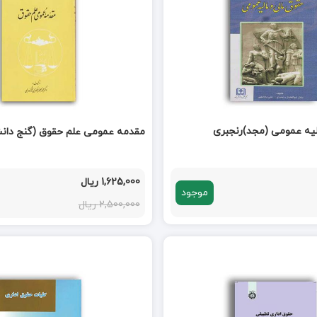
لیه عمومی (مجد)رنجبری
مقدمه عمومی علم حقوق (گنج دان
1,625,000 ریال
موجود
2,500,000 ریال