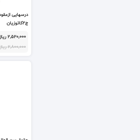
درسهایی ازعقو
ج2کاتوزیان
2,520,000 ریال
2,800,000 ریال