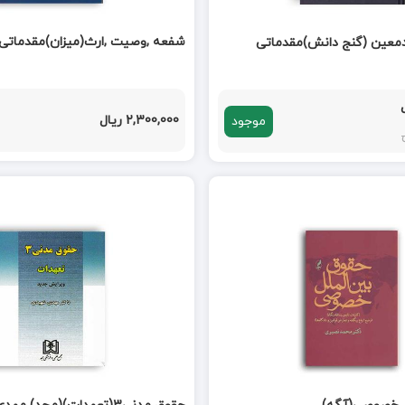
شفعه ,وصیت ,ارث(میزان)مقدماتی 
دمعین (گنج دانش)مقدماتی
2,300,000 ریال
موجود