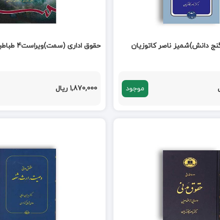
نج دانش)شمیز ناصر کاتوزیان
حقوق اداری (سمت)ویراست4 طباطبایی
موجود
1,870,000 ریال