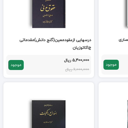
نصاری
درسهایی ازعقودمعین(گنج دانش)مقدماتی
ج1کاتوزیان
5,400,000 ریال
موجود
موجود
6,000,000 ریال