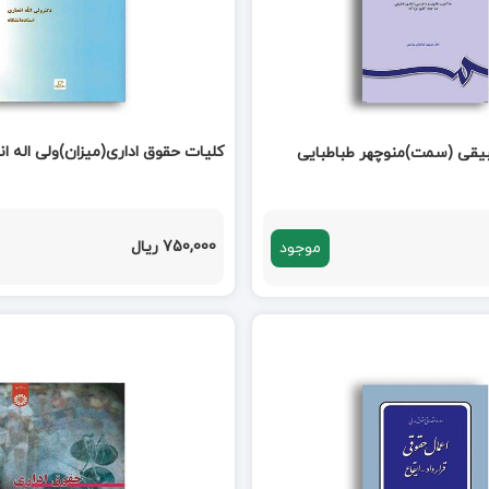
کلیات حقوق اداری(میزان)ولی اله ا
بیقی (سمت)منوچهر طباطبایی
750,000 ریال
موجود