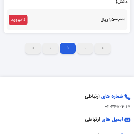
دانش)
1,500,000 ریال
ناموجود
»
›
1
‹
«
شماره های
ارتباطی
011-34524167
ایمیل های
ارتباطی