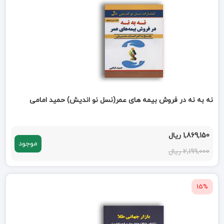
نه به نه در فروش بیمه های عمر(نسل نو اندیش) حمید امامی
1,869,150 ریال
موجود
2,199,000 ریال
15%