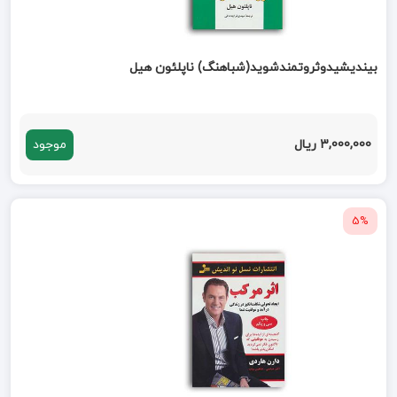
بیندیشیدوثروتمندشوید(شباهنگ) ناپلئون هیل
3,000,000 ریال
موجود
5%