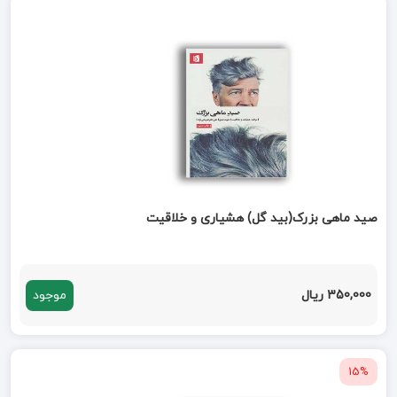
صید ماهی بزرک(بید گل) هشیاری و خلاقیت
350,000 ریال
موجود
15%