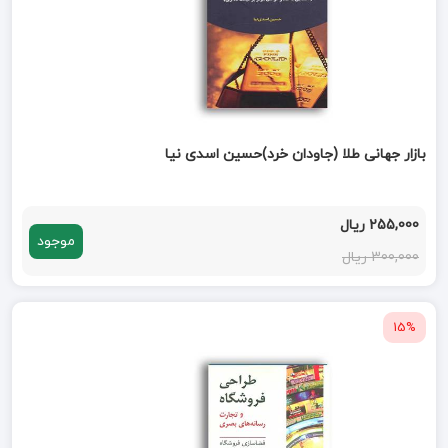
بازار جهانی طلا (جاودان خرد)حسین اسدی نیا
255,000 ریال
موجود
300,000 ریال
15%