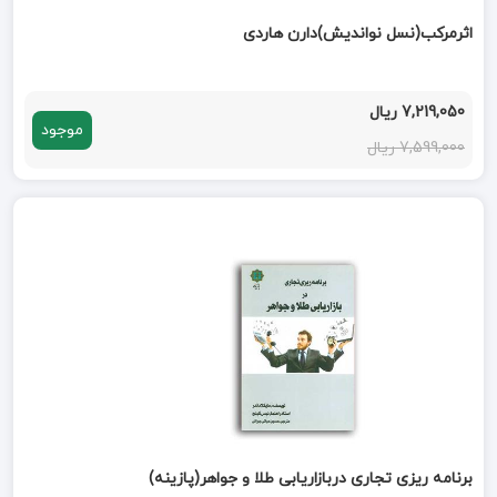
اثرمرکب(نسل نواندیش)دارن هاردی
7,219,050 ریال
موجود
7,599,000 ریال
برنامه ریزی تجاری دربازاریابی طلا و جواهر(پازینه)