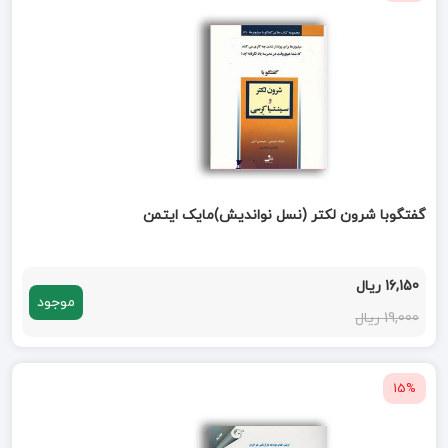
گفتگوبا شرون لکتر (نسل نواندیش)مایک ایتمن
16,150 ریال
موجود
19,000 ریال
15%