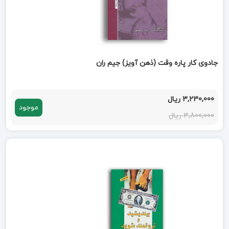
جادوی کار پاره وقت (ذهن آویز) جیم ران
3,230,000 ریال
موجود
3,800,000 ریال