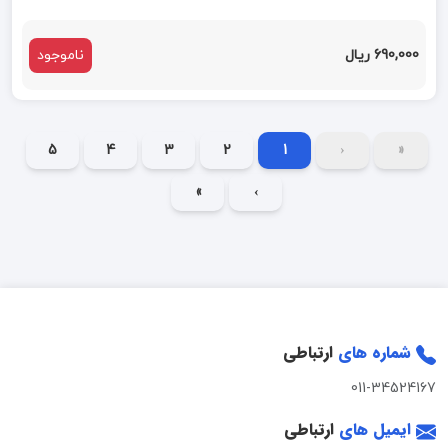
690,000 ریال
ناموجود
5
4
3
2
1
‹
«
»
›
شماره های
ارتباطی
011-34524167
ایمیل های
ارتباطی