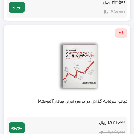
212,500 ریال
موجود
250,000 ریال
15%
مبانی سرمایه گذاری در بورس اوراق بهادار(آموخته)
1,734,000 ریال
موجود
2,040,000 ریال