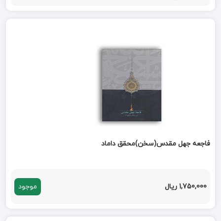
فاجعه جهل مقدس(سخن)محقق داماد
1,750,000 ریال
موجود