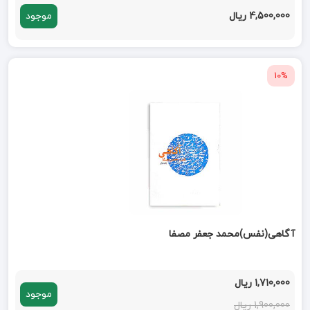
4,500,000 ریال
موجود
10%
آگاهی(نفس)محمد جعفر مصفا
1,710,000 ریال
موجود
1,900,000 ریال