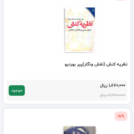
نظریه کنش (نقش ونگار)پیر بوردیو
1,870,000 ریال
موجود
2,200,000 ریال
15%