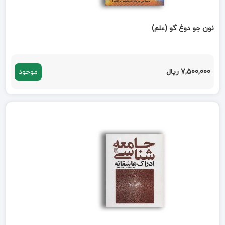
نون جو دوغ گو (علم)
7,500,000 ریال
موجود