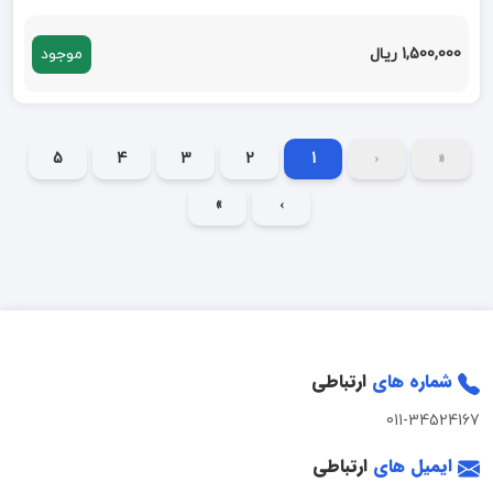
1,500,000 ریال
موجود
5
4
3
2
1
‹
«
»
›
شماره های
ارتباطی
011-34524167
ایمیل های
ارتباطی