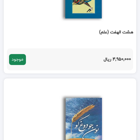
هشت الهفت (علم)
4,950,000 ریال
موجود