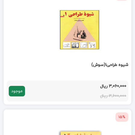
شیوه طراحی1(سوش)
3,060,000 ریال
موجود
3,600,000 ریال
15%