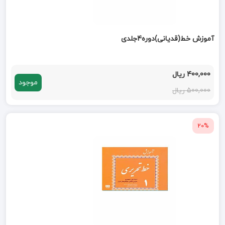
آموزش خط(قدیانی)دوره4جلدی
400,000 ریال
موجود
500,000 ریال
20%