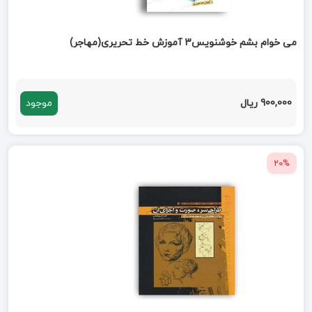
می خوام بشم خوشنویس3 آموزش خط تحریری(مهاجر)
900,000 ریال
موجود
20%