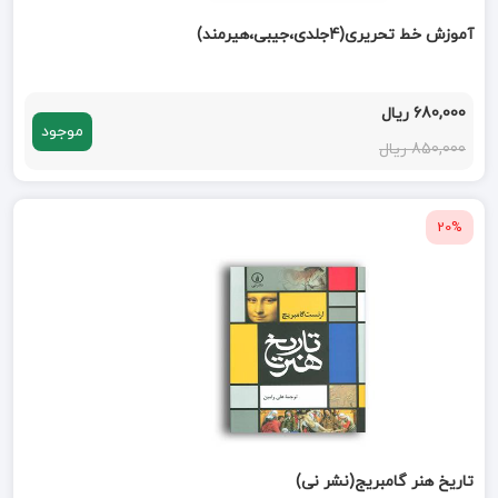
آموزش خط تحریری(4جلدی،جیبی،هیرمند)
680,000 ریال
موجود
850,000 ریال
20%
تاریخ هنر گامبریج(نشر نی)