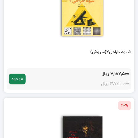
شیوه طراحی2(سروش)
3,187,500 ریال
موجود
3,750,000 ریال
20%