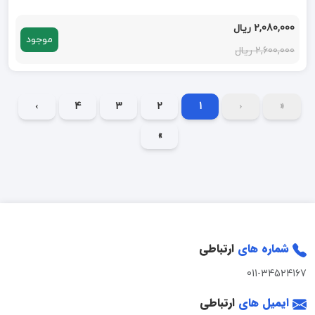
2,080,000 ریال
موجود
2,600,000 ریال
›
4
3
2
1
‹
«
»
شماره های
ارتباطی
011-34524167
ایمیل های
ارتباطی