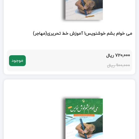
می خوام بشم خوشنویس1 آموزش خط تحریری(مهاجر)
720,000 ریال
موجود
900,000 ریال