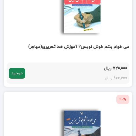
می خوام بشم خوش نویس2 آموزش خط تحریری(مهاجر)
720,000 ریال
موجود
900,000 ریال
20%