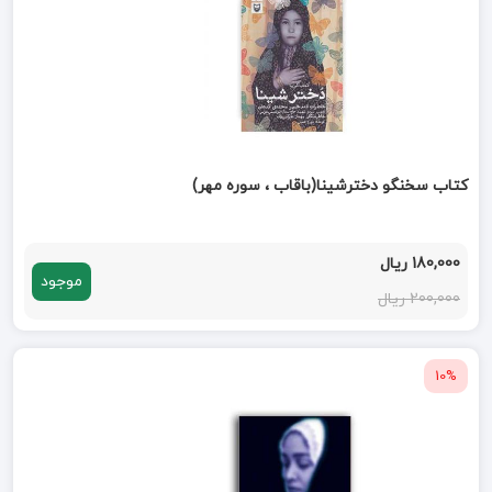
کتاب سخنگو دخترشینا(باقاب ، سوره مهر)
180,000 ریال
موجود
200,000 ریال
10%