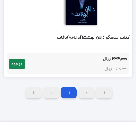
کتاب سخنگو دالان بهشت(آوانامه)باقاب
234,000 ریال
موجود
260,000 ریال
»
›
1
‹
«