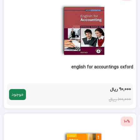
english for accountings oxford
90,000 ریال
موجود
100,000 ریال
10%