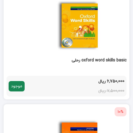
oxford word skills basic رحلی
6,750,000 ریال
موجود
7,500,000 ریال
10%