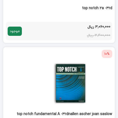
top notch 2a -3rd
3,060,000 ریال
موجود
3,400,000 ریال
10%
top notch fundamental A -3rdnallen ascher joan saslow