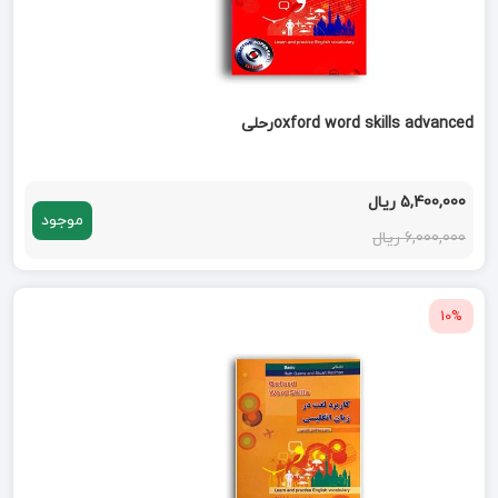
oxford word skills advancedرحلی
5,400,000 ریال
موجود
6,000,000 ریال
10%