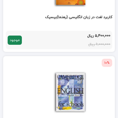
کاربرد لغت در زبان انگلیسی (رهنما)بیسیک
5,400,000 ریال
موجود
6,000,000 ریال
10%