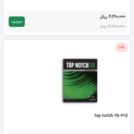
4,410,000 ریال
موجود
4,900,000 ریال
10%
top notch 2b-3rd