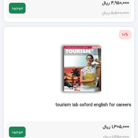
4,950,000 ریال
موجود
5,500,000 ریال
10%
tourism 1sb oxford english for careers
1,305,000 ریال
موجود
1,450,000 ریال