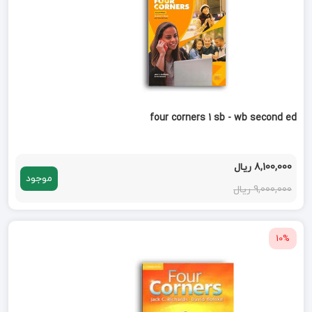
four corners 1 sb - wb second ed
8,100,000 ریال
موجود
9,000,000 ریال
10%