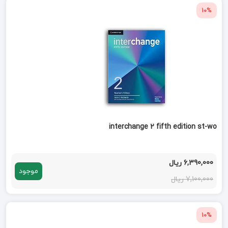
10%
interchange 2 fifth edition st-wo
6,390,000 ریال
موجود
7,100,000 ریال
10%