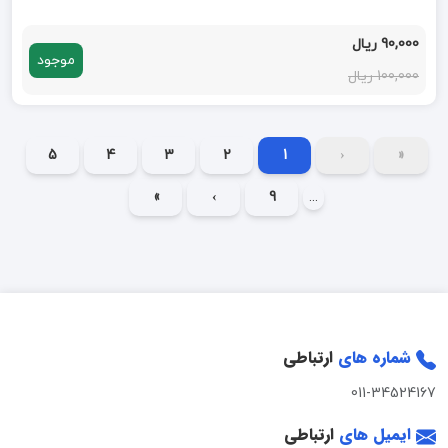
90,000 ریال
موجود
100,000 ریال
5
4
3
2
1
‹
«
»
›
9
...
شماره های
ارتباطی
011-34524167
ایمیل های
ارتباطی