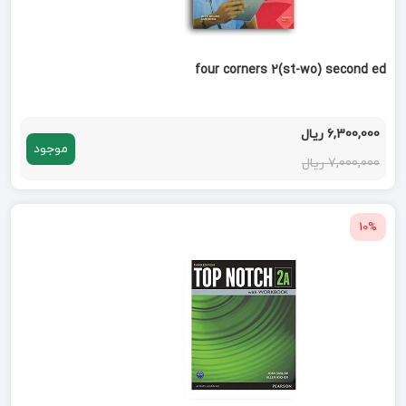
four corners 2(st-wo) second ed
6,300,000 ریال
موجود
7,000,000 ریال
10%