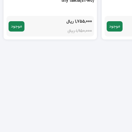
tiny talk1a(st-wo)
1,755,000 ریال
موجود
موجود
1,950,000 ریال