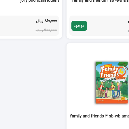
jolly phonics1student
family and friends 2sb -wb am
810,000 ریال
موجود
900,000 ریال
family and friends 4 sb-wb ame