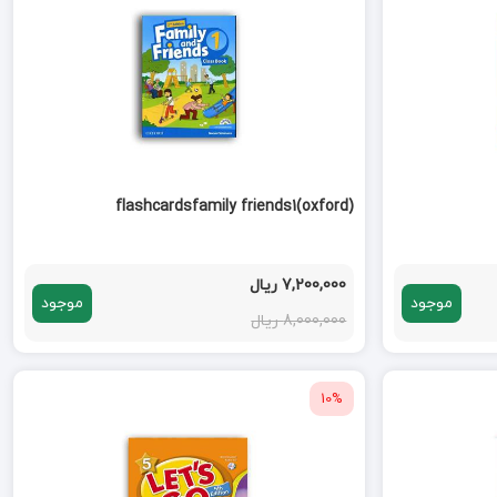
flashcardsfamily friends1(oxford)
7,200,000 ریال
موجود
موجود
8,000,000 ریال
10%