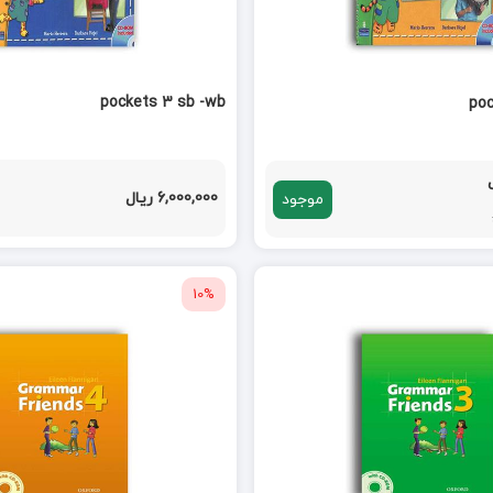
pockets 3 sb -wb
poc
6,000,000 ریال
موجود
10%