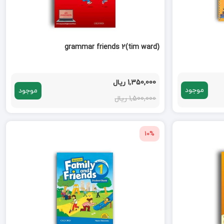
grammar friends 2(tim ward)
1,350,000 ریال
موجود
موجود
1,500,000 ریال
10%