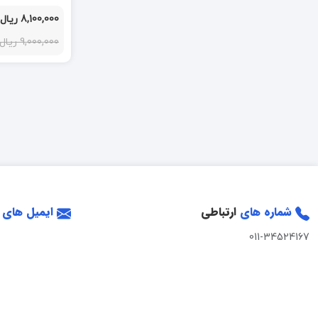
8,100,000 ریال
9,000,000 ریال
شماره های
ارتباطی
ایمیل های
011-34524167