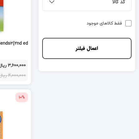
کد کالا
فقط کالاهای موجود
riends2(2nd ed
اعمال فیلتر
3,600,000 ریال
4,000,000 ریال
10%