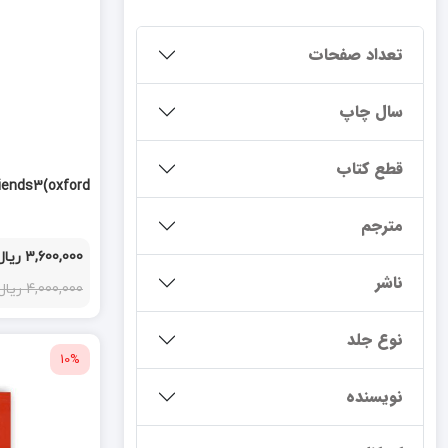
تعداد صفحات
سال چاپ
قطع کتاب
riends3(oxford
مترجم
3,600,000 ریال
ناشر
4,000,000 ریال
نوع جلد
10%
نویسنده