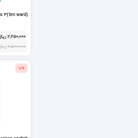
s 3(tim ward)
2,250,000 ریال
2,500,000 ریال
10%