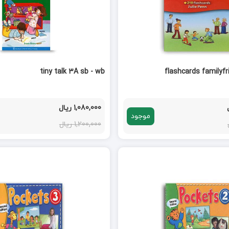
tiny talk 3A sb - wb
flashcards familyf
1,080,000 ریال
موجود
1,200,000 ریال