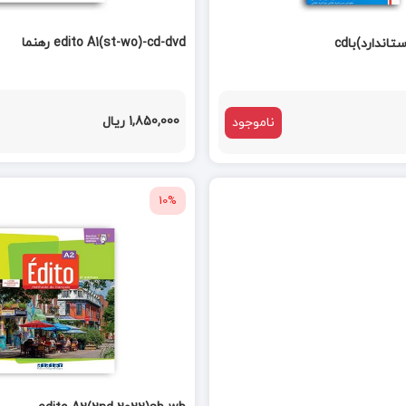
edito A1(st-wo)-cd-dvd رهنما
اندارد)باcd
1,850,000 ریال
ناموجود
10%