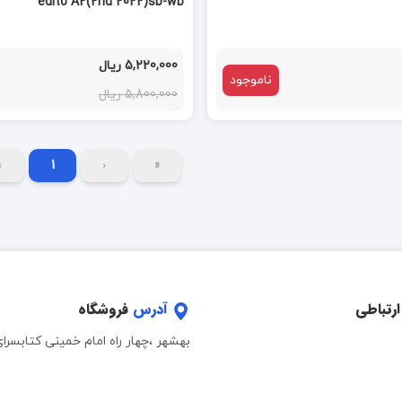
edito A2(2nd 2022)sb-wb
5,220,000 ریال
ناموجود
5,800,000 ریال
›
1
‹
«
ارتباطی
آدرس
فروشگاه
بهشهر ،چهار راه امام خمینی کتابسرا