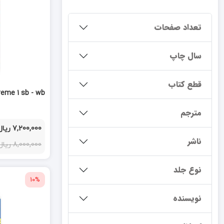
تعداد صفحات
سال چاپ
قطع کتاب
reme 1 sb - wb
مترجم
7,200,000 ریال
ناشر
8,000,000 ریال
نوع جلد
10%
نویسنده