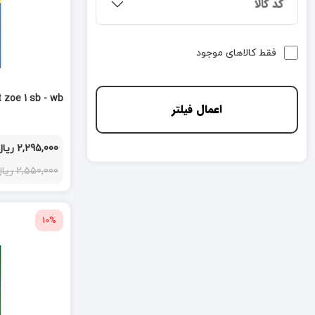
کد کالا
فقط کالاهای موجود
t zoe 1 sb - wb
اعمال فیلتر
2,295,000 ریال
2,550,000 ریال
10%