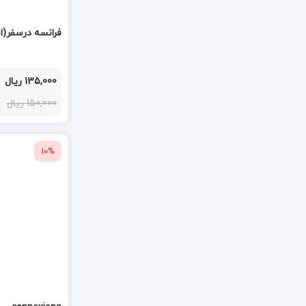
فرانسه درسفر(است
135,000 ریال
150,000 ریال
10%