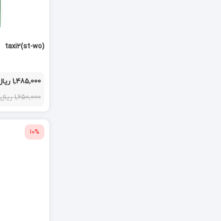
taxi2(st-wo)
1,485,000 ریال
1,650,000 ریال
10%