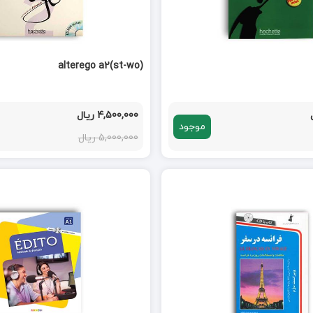
alterego a2(st-wo)
4,500,000 ریال
موجود
5,000,000 ریال