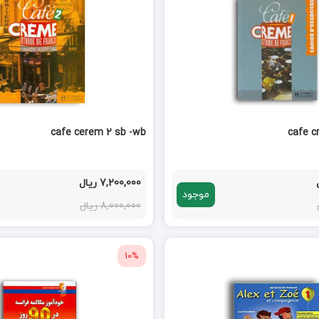
cafe cerem 2 sb -wb
cafe c
7,200,000 ریال
موجود
8,000,000 ریال
10%