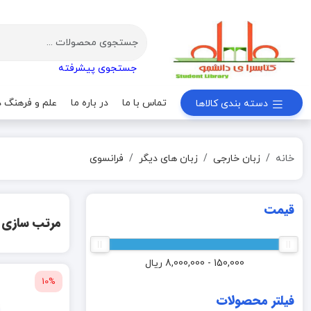
جستجوی پیشرفته
تماس با ما
در باره ما
علم و فرهنگ د
دسته بندی کالاها
خانه
زبان خارجی
زبان های دیگر
فرانسوی
قیمت
مرتب سازی
150,000 - 8,000,000
ریال
10%
فیلتر محصولات