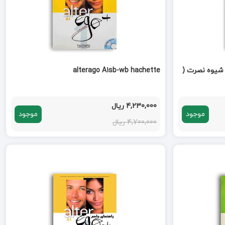
رانسه در 90 روز به شیوه نصرت (
alterago A1sb-wb hachette
4,230,000 ریال
موجود
موجود
4,700,000 ریال