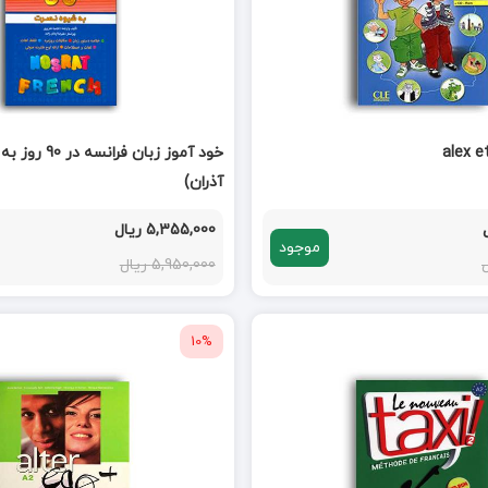
alex e
خود آموز زبان ف
آذران)
5,355,000 ریال
موجود
5,950,000 ریال
10%