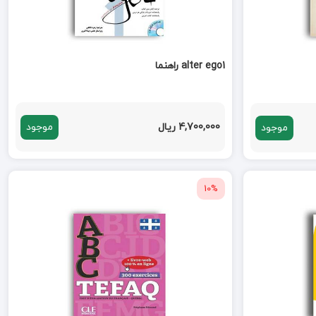
alter ego1 راهنما
4,700,000 ریال
موجود
موجود
10%