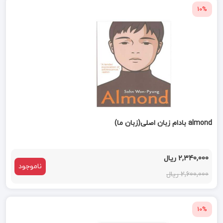
10%
almond بادام زبان اصلی(زبان ما)
2,340,000 ریال
ناموجود
2,600,000 ریال
10%