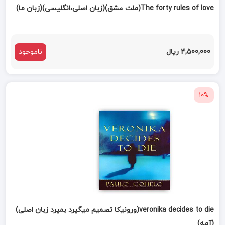
The forty rules of love(ملت عشق)(زبان اصلی،انگلیسی)(زبان ما)
4,500,000 ریال
ناموجود
10%
veronika decides to die(ورونیکا تصمیم میگیرد بمیرد زبان اصلی)
(آمه)