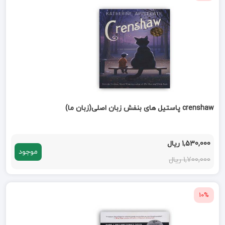
crenshaw پاستیل های بنفش زبان اصلی(زبان ما)
1,530,000 ریال
موجود
1,700,000 ریال
10%