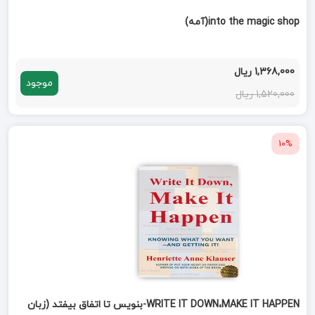
into the magic shop(آمه)
1,368,000 ریال
موجود
1,520,000 ریال
10%
WRITE IT DOWN،MAKE IT HAPPEN-بنویس تا اتفاق بیفتد (زبان