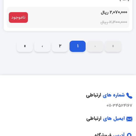
2,070,000 ریال
ناموجود
2,300,000 ریال
»
›
2
1
‹
«
شماره های
ارتباطی
011-34524167
ایمیل های
ارتباطی
آدرس
فروشگاه