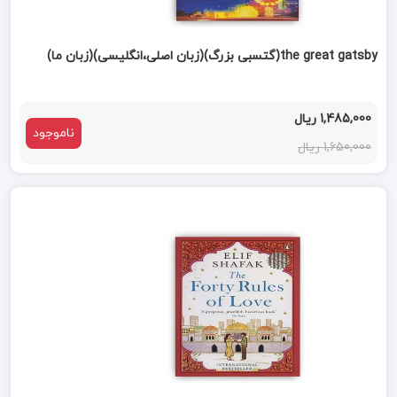
the great gatsby(گتسبی بزرگ)(زبان اصلی،انگلیسی)(زبان ما)
1,485,000 ریال
ناموجود
1,650,000 ریال