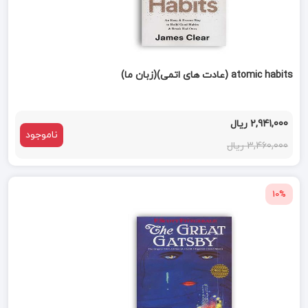
atomic habits (عادت های اتمی)(زبان ما)
2,941,000 ریال
ناموجود
3,460,000 ریال
10%