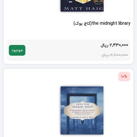
the midnight library(کاج بوک)
2,430,000 ریال
موجود
2,700,000 ریال
10%