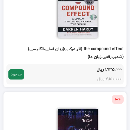
the compound effect (اثر مرکب)(زبان اصلی،انگلیسی)
(شمیز،رقعی،زبان ما)
1,935,000 ریال
موجود
2,150,000 ریال
10%