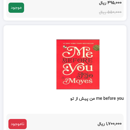
495,000 ریال
موجود
550,000 ریال
me before you من پیش از تو
1,700,000 ریال
ناموجود