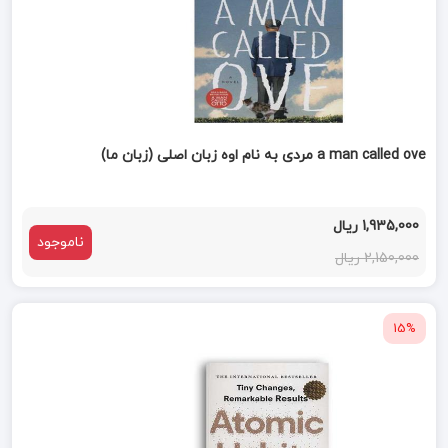
a man called ove مردی به نام اوه زبان اصلی (زبان ما)
1,935,000 ریال
ناموجود
2,150,000 ریال
15%