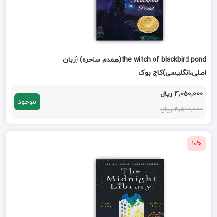
the witch of blackbird pond(همدم ساحره) (زبان
اصلی،انگلیسی)کاج بوک
4,050,000 ریال
موجود
4,500,000 ریال
10%