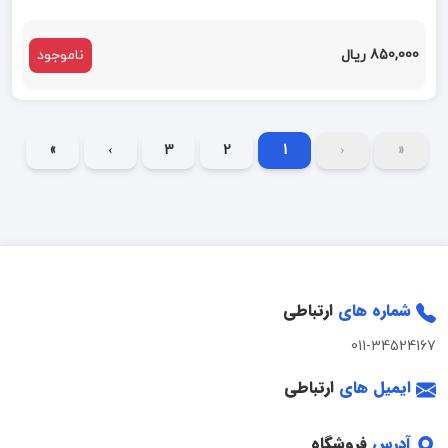
850,000 ریال
ناموجود
»
›
3
2
1
‹
«
شماره های
ارتباطی
011-34524167
ایمیل های
ارتباطی
آدرس
فروشگاه