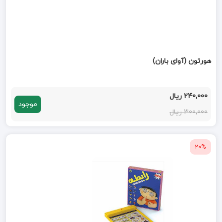
هورتون (آوای باران)
240,000 ریال
موجود
300,000 ریال
20%