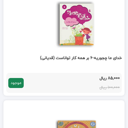
خدای ما چجوریه-6 بر همه کار تواناست (قدیانی)
85,000 ریال
موجود
100,000 ریال