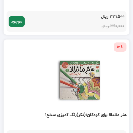
331,500 ریال
موجود
390,000 ریال
15%
هنر ماندالا برای کودکان1(ذکر)رنگ آمیزی سطح1