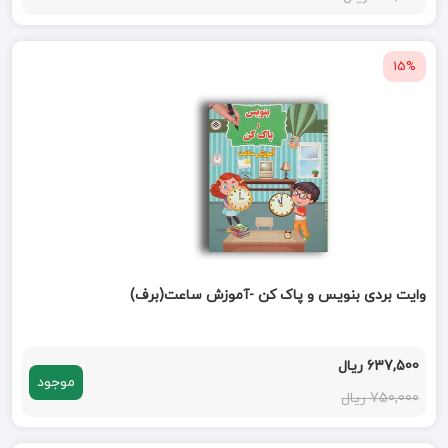
15%
وایت بردی بنویس و پاک کن -آموزش ساعت(برف)
637,500 ریال
موجود
750,000 ریال