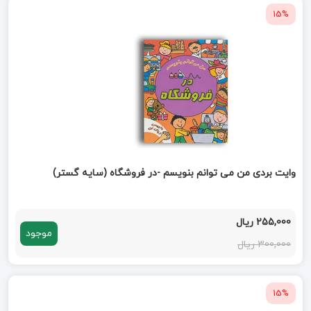
15%
وایت بردی من می توانم بنویسم -در فروشگاه (سایه گستر)
255,000 ریال
موجود
300,000 ریال
15%