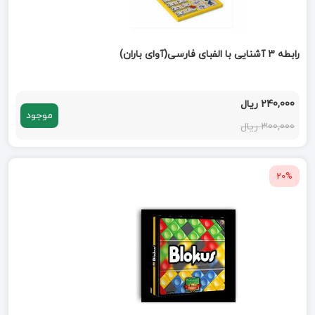
رابطه 3 آشنایی با الفبای فارسی(آوای باران)
240,000 ریال
موجود
300,000 ریال
20%