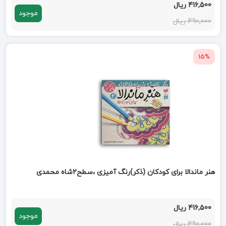
416,500 ریال
موجود
490,000 ریال
15%
هنر ماندالا برای کودکان (ذکر)رنگ آمیزی ،سطح2شاه محمدی
416,500 ریال
موجود
490,000 ریال