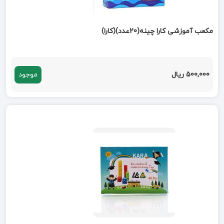
مکعب آموزشی کارا چینه(20عدد)(کارا)
500,000 ریال
موجود