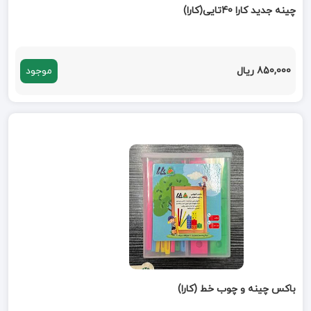
چینه جدید کارا 40تایی(کارا)
850,000 ریال
موجود
باکس چینه و چوب خط (کارا)