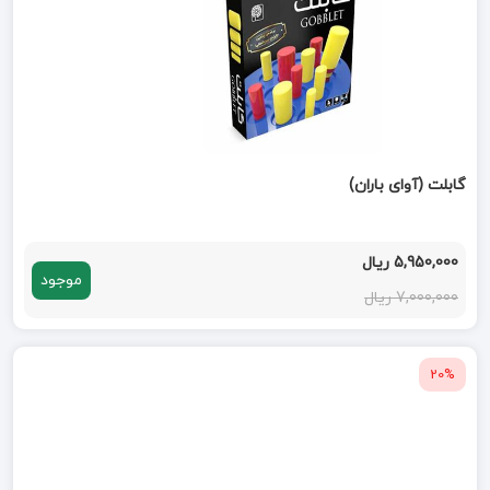
گابلت (آوای باران)
5,950,000 ریال
موجود
7,000,000 ریال
20%