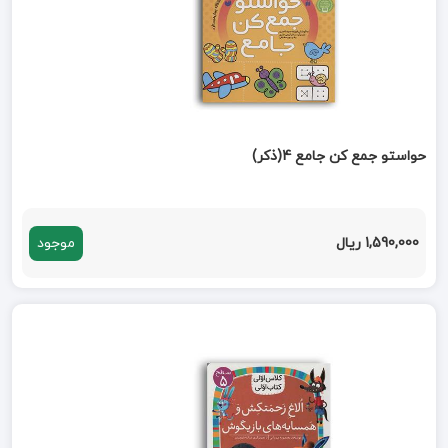
حواستو جمع کن جامع 4(ذکر)
1,590,000 ریال
موجود