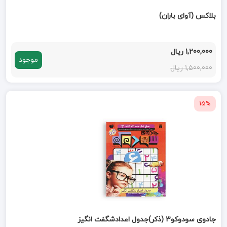
بلاکس (آوای باران)
1,200,000 ریال
موجود
1,500,000 ریال
15%
جادوی سودوکو3 (ذکر)جدول اعدادشگفت انگیز