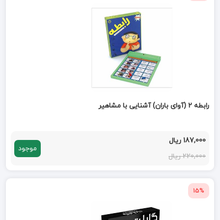
رابطه 2 (آوای باران) آشنایی با مشاهیر
187,000 ریال
موجود
220,000 ریال
15%