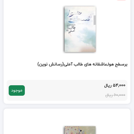
برسطح هوا,عاشقانه های طالب آملی(رسانش نوین)
54,000 ریال
موجود
60,000 ریال