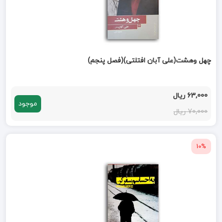
چهل وهشت(علی آبان افتلتی)(فصل پنجم)
63,000 ریال
موجود
70,000 ریال
10%