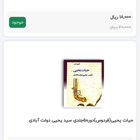
18,000 ریال
موجود
20,000 ریال
حیات یحیی(فردوس)دوره5جلدی سید یحیی دولت آبادی