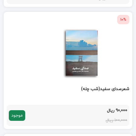
10%
شعرصدای سفید(شب چله)
90,000 ریال
موجود
100,000 ریال