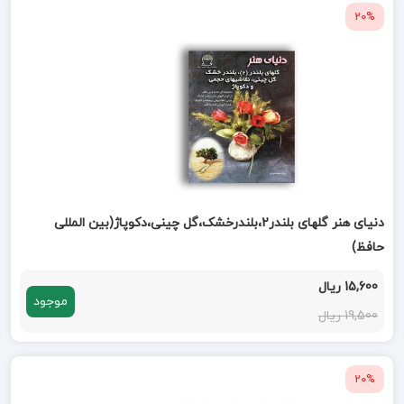
20%
دنیای هنر گلهای بلندر2،بلندرخشک،گل چینی،دکوپاژ(بین المللی
حافظ)
15,600 ریال
موجود
19,500 ریال
20%