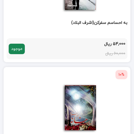
به احساسم سفرکن(اشرف البلاد)
54,000 ریال
موجود
60,000 ریال
10%