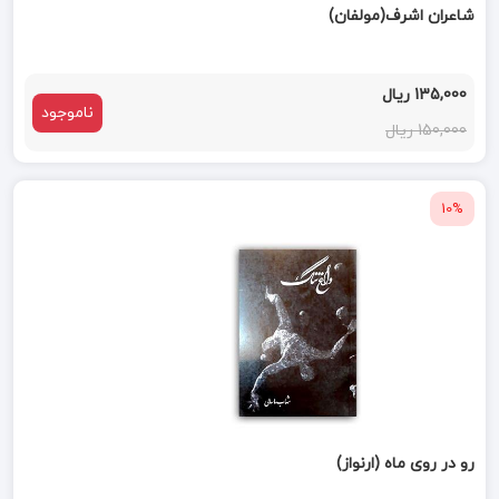
شاعران اشرف(مولفان)
135,000 ریال
ناموجود
150,000 ریال
10%
رو در روی ماه (ارنواز)