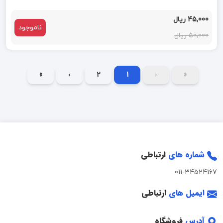
45,000 ریال
ناموجود
50,000 ریال
»
›
2
1
‹
«
شماره های
ارتباطی
011-34524167
ایمیل های
ارتباطی
آدرس
فروشگاه