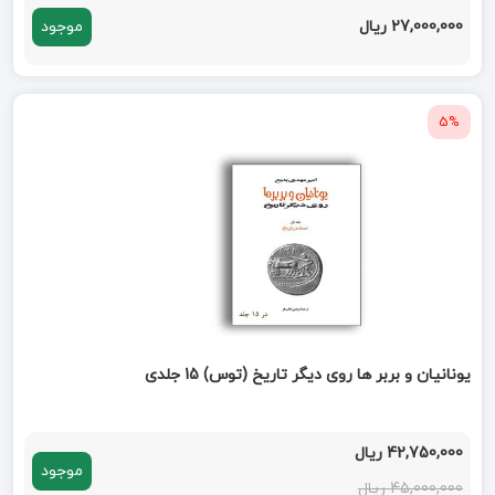
27,000,000 ریال
موجود
5%
یونانیان و بربر ها روی دیگر تاریخ (توس) 15 جلدی
42,750,000 ریال
موجود
45,000,000 ریال