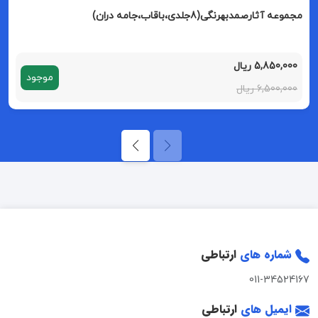
مجموعه آثارصمدبهرنگی(8جلدی،باقاب،جامه دران)
5,850,000 ریال
موجود
6,500,000 ریال
شماره های
ارتباطی
011-34524167
ایمیل های
ارتباطی