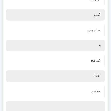
شمیز
سال چاپ
0
کد کالا
11651
مترجم