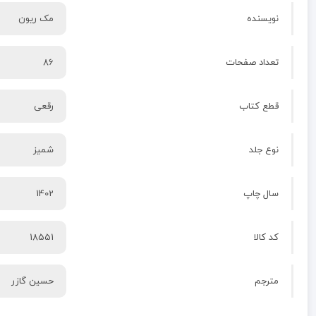
نویسنده
مک ریون
تعداد صفحات
86
قطع کتاب
رقعی
نوع جلد
شمیز
سال چاپ
1402
کد کالا
18551
مترجم
حسین گازر