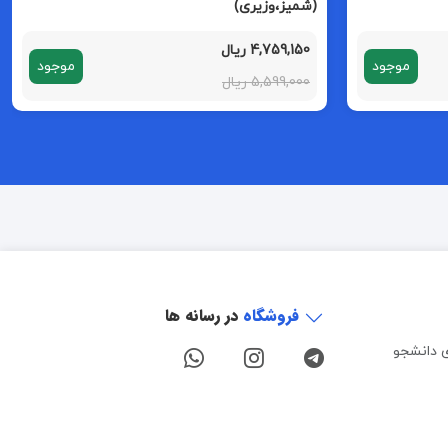
(شمیز،وزیری)
4,759,150 ریال
موجود
موجود
5,599,000 ریال
فروشگاه
در رسانه ها
ی دانشجو