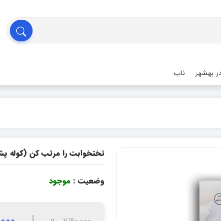
ر بهشهر
ناب
تختخوابت را مرتب کن (کوله پ
وضعیت :
موجود
71,000