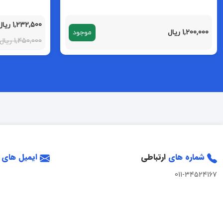
1,232,500 ریال
1,200,000 ریال
موجود
1,450,000 ریال
شماره های
ارتباطی
ایمیل های
011-34524167