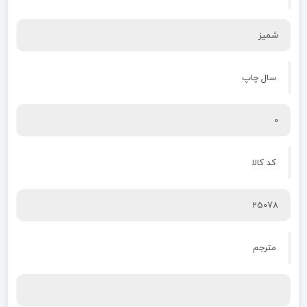
شمیز
سال چاپ
0
کد کالا
25078
مترجم