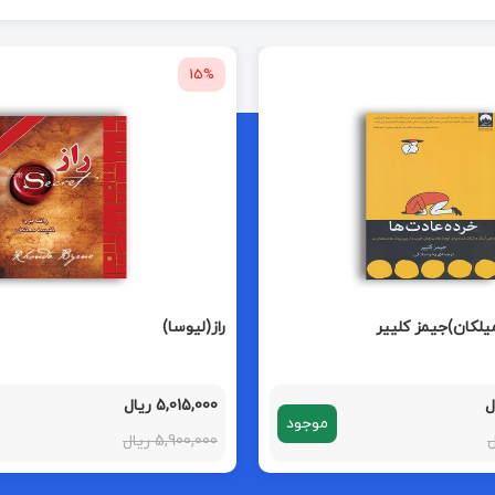
15%
یلکان)جیمز کلییر
راز(لیوسا)
5,015,000 ریال
موجود
5,900,000 ریال