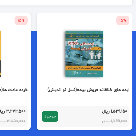
15%
15%
ایده های خلاقانه فروش بیمه(نسل نو اندیش)
خرده عادت ها(م
1,529,150 ریال
3,272,500 ریال
موجود
1,799,000 ریال
3,850,000 ریال