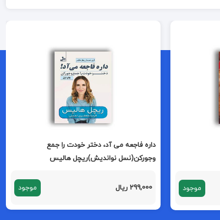
داره فاجعه می آد، دختر خودت را جمع
وجورکن(نسل نواندیش)ریچل هالیس
299,000 ریال
موجود
موجود