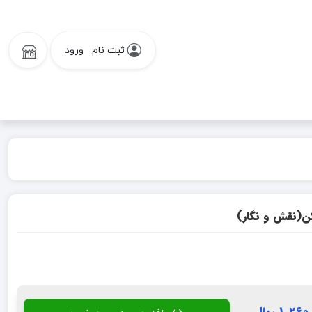
ثبت نام
ورود
کن(نقش و نگار)
1,2 ریال