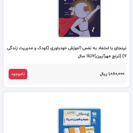
نینجای با اعتماد به نفس-آموزش خودباوری (کودک و مدیریت زندگی
7) (ترنج مهرآیین)7تا11 سال
1,080,000 ریال
ناموجود