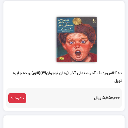
ته کلاس،ردیف آخر،صندلی آخر (رمان نوجوان29)(افق)برنده جایزه
نوبل
5,550,000 ریال
ناموجود