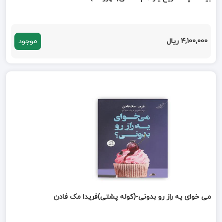
4,100,000 ریال
موجود
می خوای یه راز رو بدونی-(کوله پشتی)فریدا مک فادن