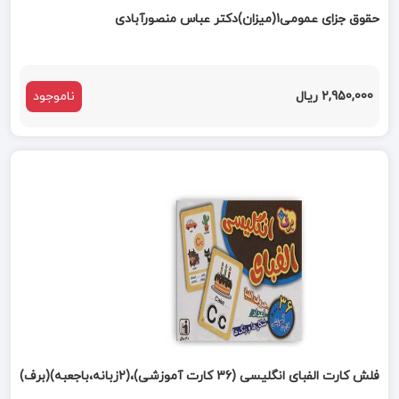
حقوق جزای عمومی1(میزان)دکتر عباس منصورآبادی
2,950,000 ریال
ناموجود
فلش کارت الفبای انگلیسی (36 کارت آموزشی)،(2زبانه،باجعبه)(برف)