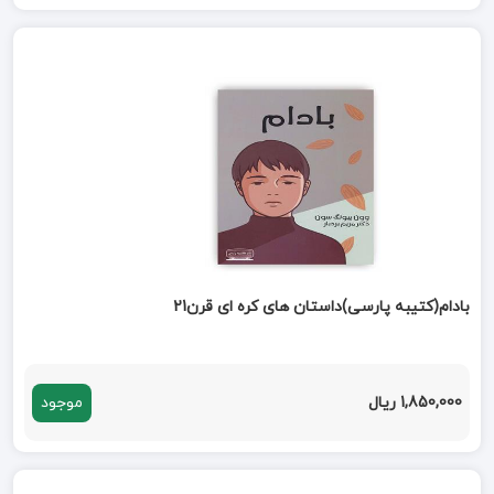
بادام(کتیبه پارسی)داستان های کره ای قرن21
1,850,000 ریال
موجود