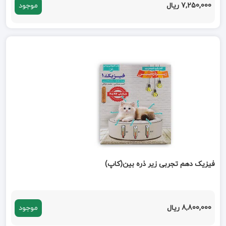
7,250,000 ریال
موجود
فیزیک دهم تجربی زیر ذره بین(کاپ)
8,800,000 ریال
موجود